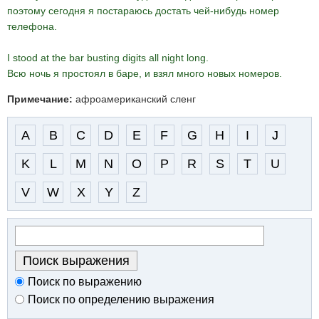
поэтому сегодня я постараюсь достать чей-нибудь номер
телефона.
I stood at the bar busting digits all night long.
Всю ночь я простоял в баре, и взял много новых номеров.
Примечание:
афроамериканский сленг
A
B
C
D
E
F
G
H
I
J
K
L
M
N
O
P
R
S
T
U
V
W
X
Y
Z
Поиск по выражению
Поиск по определению выражения