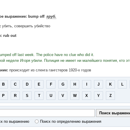
ое выражение: bump off
груб.
:
убить, совершить убийство
 rub out
bumped off last week. The police have no clue who did it.
ой неделе Игоря убили. Полиция не имеет ни малейшего понятия, кто эт
ние:
происходит из сленга гангстеров 1920-х годов
B
C
D
E
F
G
H
I
J
K
L
P
R
S
T
U
V
W
X
Y
Z
ск по выражению
Поиск по определению выражения