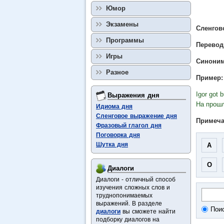
Юмор
Экзамены
Сленгов
Программы
Перевод
Игры
Синоним:
Разное
Пример:
Igor got 
Выражения дня
На прошл
Идиома дня
Сленговое выражение дня
Примеча
Фразовый глагол дня
Поговорка дня
Шутка дня
A
O
Диалоги
Диалоги - отличный способ
изучения сложных слов и
труднопонимаемых
выражений. В разделе
Пои
диалоги
вы сможете найти
подборку диалогов на