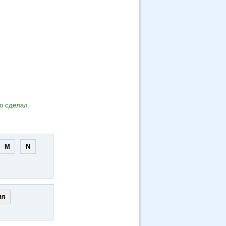
о сделал.
M
N