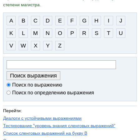
степени магистра.
A
B
C
D
E
F
G
H
I
J
K
L
M
N
O
P
R
S
T
U
V
W
X
Y
Z
Поиск по выражению
Поиск по определению выражения
Перейти:
Диалоги с устойчивыми выражениями
Тестирование "уровень знания сленговых выражений"
Список сленговых выражений на букву B