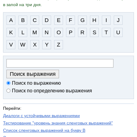
в запой на три дня.
A
B
C
D
E
F
G
H
I
J
K
L
M
N
O
P
R
S
T
U
V
W
X
Y
Z
Поиск по выражению
Поиск по определению выражения
Перейти:
Диалоги с устойчивыми выражениями
Тестирование "уровень знания сленговых выражений"
Список сленговых выражений на букву B