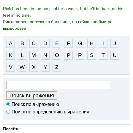
Rick has been in the hospital for a week, but he'll be back on his
feet in no time.
Рик неделю пролежал в больнице, но сейчас он быстро
выздоровеет.
A
B
C
D
E
F
G
H
I
J
K
L
M
N
O
P
R
S
T
U
V
W
X
Y
Z
Поиск по выражению
Поиск по определению выражения
Перейти: