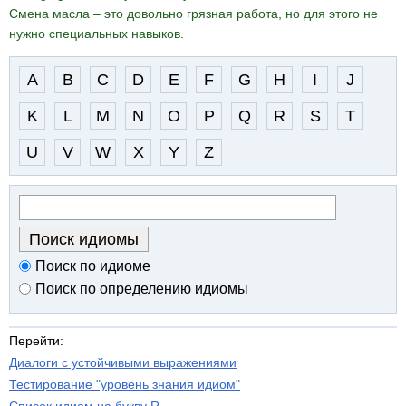
Смена масла – это довольно грязная работа, но для этого не
нужно специальных навыков.
A
B
C
D
E
F
G
H
I
J
K
L
M
N
O
P
Q
R
S
T
U
V
W
X
Y
Z
Поиск по идиоме
Поиск по определению идиомы
Перейти:
Диалоги с устойчивыми выражениями
Тестирование "уровень знания идиом"