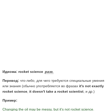
Идиома: rocket science
разг.
Перевод:
что-либо, для чего требуются специальные умения
или знания (обычно употребляется во фразах
it's not exactly
rocket science
,
it doesn't take a rocket scientist
, и др.)
Пример:
Changing the oil may be messy, but it's not rocket science.