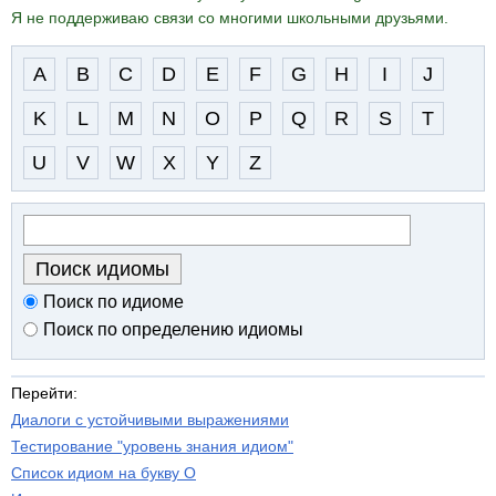
Я не поддерживаю связи со многими школьными друзьями.
A
B
C
D
E
F
G
H
I
J
K
L
M
N
O
P
Q
R
S
T
U
V
W
X
Y
Z
Поиск по идиоме
Поиск по определению идиомы
Перейти:
Диалоги с устойчивыми выражениями
Тестирование "уровень знания идиом"
Список идиом на букву O