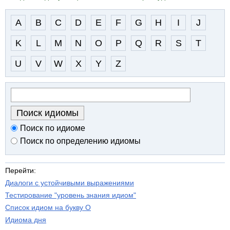
A
B
C
D
E
F
G
H
I
J
K
L
M
N
O
P
Q
R
S
T
U
V
W
X
Y
Z
Поиск по идиоме
Поиск по определению идиомы
Перейти:
Диалоги с устойчивыми выражениями
Тестирование "уровень знания идиом"
Список идиом на букву O
Идиома дня