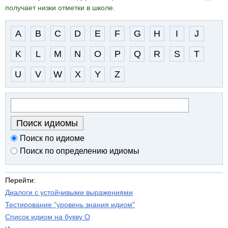
получает низки отметки в школе.
A
B
C
D
E
F
G
H
I
J
K
L
M
N
O
P
Q
R
S
T
U
V
W
X
Y
Z
Поиск по идиоме
Поиск по определению идиомы
Перейти:
Диалоги с устойчивыми выражениями
Тестирование "уровень знания идиом"
Список идиом на букву O