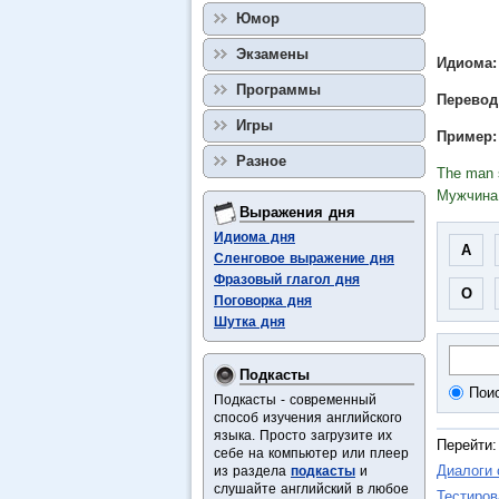
Юмор
Экзамены
Идиома: 
Программы
Перевод
Игры
Пример:
Разное
The man s
Мужчина 
Выражения дня
Идиома дня
A
Сленговое выражение дня
Фразовый глагол дня
O
Поговорка дня
Шутка дня
Подкасты
Пои
Подкасты - современный
способ изучения английского
языка. Просто загрузите их
Перейти:
себе на компьютер или плеер
Диалоги
из раздела
подкасты
и
слушайте английский в любое
Тестиров