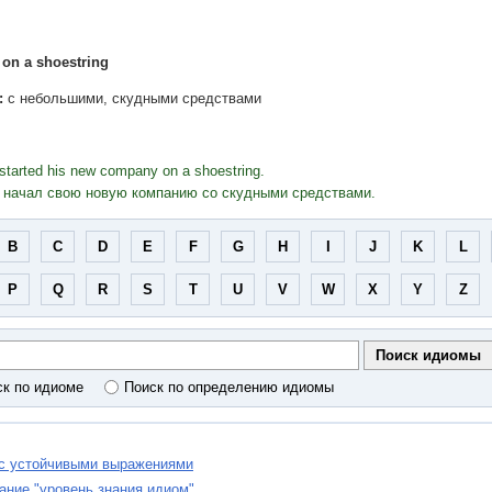
on a shoestring
:
с небольшими, скудными средствами
tarted his new company on a shoestring.
начал свою новую компанию со скудными средствами.
B
C
D
E
F
G
H
I
J
K
L
P
Q
R
S
T
U
V
W
X
Y
Z
ск по идиоме
Поиск по определению идиомы
 с устойчивыми выражениями
ание "уровень знания идиом"