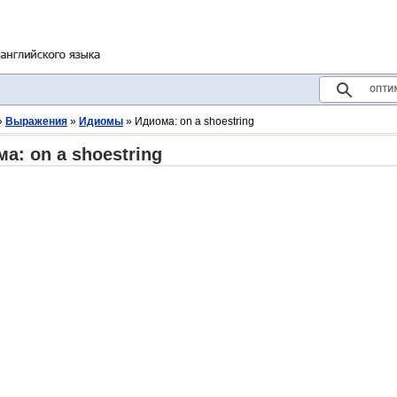
»
Выражения
»
Идиомы
» Идиома: on a shoestring
а: on a shoestring