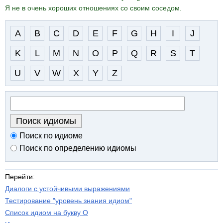
Я не в очень хороших отношениях со своим соседом.
A
B
C
D
E
F
G
H
I
J
K
L
M
N
O
P
Q
R
S
T
U
V
W
X
Y
Z
Поиск по идиоме
Поиск по определению идиомы
Перейти:
Диалоги с устойчивыми выражениями
Тестирование "уровень знания идиом"
Список идиом на букву O