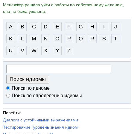
Менеджер решила уйти с работы по собственному желанию,
она не была уволена.
A
B
C
D
E
F
G
H
I
J
K
L
M
N
O
P
Q
R
S
T
U
V
W
X
Y
Z
Поиск по идиоме
Поиск по определению идиомы
Перейти:
Диалоги с устойчивыми выражениями
Тестирование "уровень знания идиом"