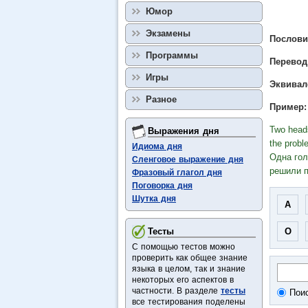
Юмор
Экзамены
Пословиц
Программы
Перевод
Игры
Эквивал
Разное
Пример:
Two heads
Выражения дня
the probl
Идиома дня
Одна гол
Сленговое выражение дня
решили п
Фразовый глагол дня
Поговорка дня
Шутка дня
A
Тесты
O
С помощью тестов можно
проверить как общее знание
языка в целом, так и знание
некоторых его аспектов в
частности. В разделе
тесты
Поис
все тестирования поделены