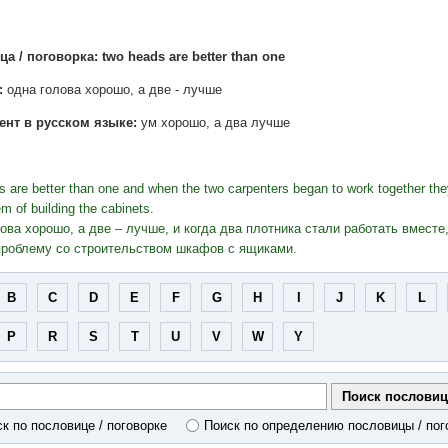
а / поговорка: two heads are better than one
:
одна голова хорошо, а две - лучше
ент в русском языке:
ум хорошо, а два лучше
 are better than one and when the two carpenters began to work together the
em of building the cabinets.
ова хорошо, а две – лучше, и когда два плотника стали работать вместе
роблему со строительством шкафов с ящиками.
B
C
D
E
F
G
H
I
J
K
L
P
R
S
T
U
V
W
Y
к по пословице / поговорке
Поиск по определению пословицы / пог