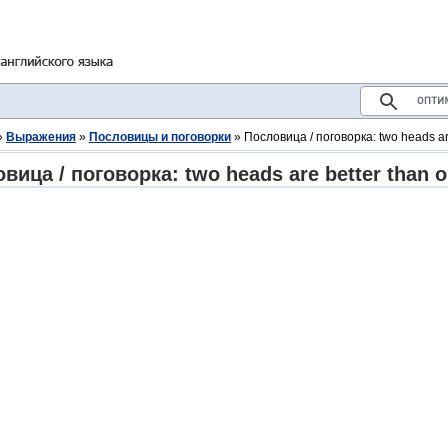
»
Выражения
»
Пословицы и поговорки
» Пословица / поговорка: two heads ar
вица / поговорка: two heads are better than 