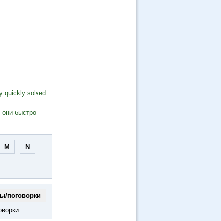
y quickly solved
, они быстро
M
N
оворки