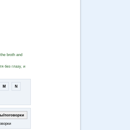
 the broth and
я без глазу, и
M
N
оворки