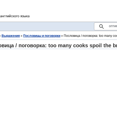
»
Выражения
»
Пословицы и поговорки
» Пословица / поговорка: too many cook
вица / поговорка: too many cooks spoil the b