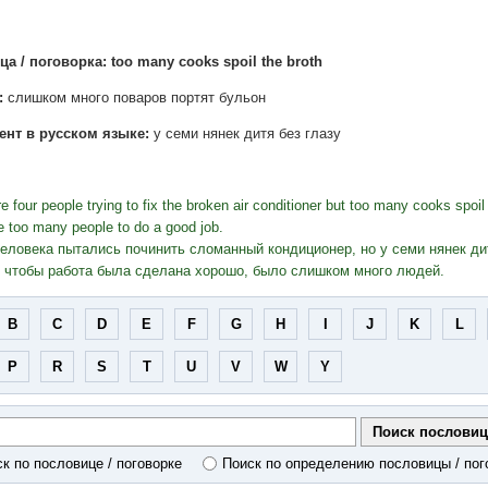
а / поговорка: too many cooks spoil the broth
:
слишком много поваров портят бульон
ент в русском языке:
у семи нянек дитя без глазу
e four people trying to fix the broken air conditioner but too many cooks spoil
e too many people to do a good job.
еловека пытались починить сломанный кондиционер, но у семи нянек дит
, чтобы работа была сделана хорошо, было слишком много людей.
B
C
D
E
F
G
H
I
J
K
L
P
R
S
T
U
V
W
Y
к по пословице / поговорке
Поиск по определению пословицы / пог