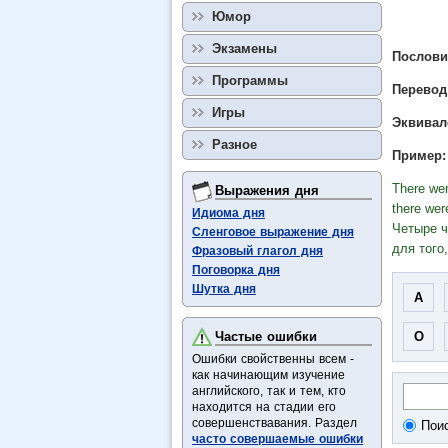
Юмор
Экзамены
Пословиц
Программы
Перевод
Игры
Эквивал
Разное
Пример:
There wer
Выражения дня
there wer
Идиома дня
Четыре ч
Сленговое выражение дня
для того
Фразовый глагол дня
Поговорка дня
Шутка дня
A
Частые ошибки
O
Ошибки свойственны всем -
как начинающим изучение
английского, так и тем, кто
находится на стадии его
совершенствавания. Раздел
Поис
часто совершаемые ошибки