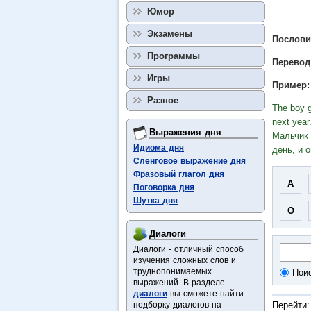
Юмор
Экзамены
Пословиц
Программы
Перевод
Игры
Пример:
Разное
The boy g
next year
Выражения дня
Мальчик 
Идиома дня
день, и 
Сленговое выражение дня
Фразовый глагол дня
A
Поговорка дня
Шутка дня
O
Диалоги
Диалоги - отличный способ
изучения сложных слов и
труднопонимаемых
Поис
выражений. В разделе
диалоги
вы сможете найти
подборку диалогов на
Перейти: