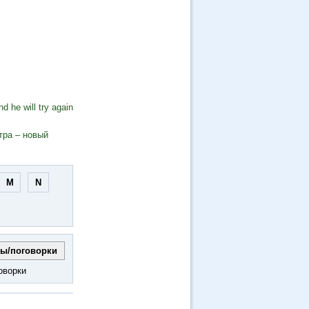
d he will try again
тра – новый
M
N
оворки