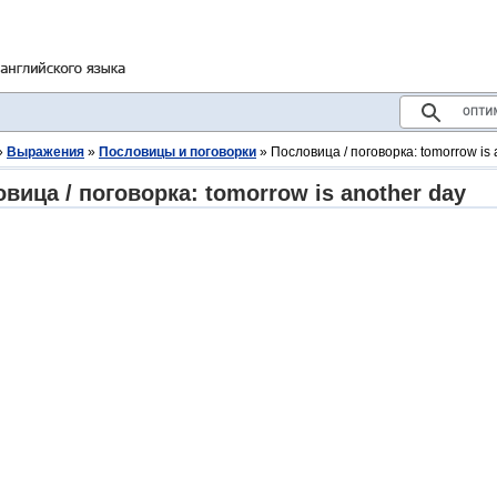
»
Выражения
»
Пословицы и поговорки
» Пословица / поговорка: tomorrow is 
вица / поговорка: tomorrow is another day