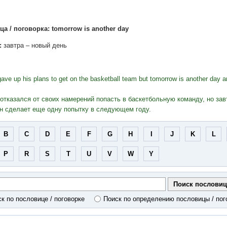
а / поговорка: tomorrow is another day
:
завтра – новый день
ave up his plans to get on the basketball team but tomorrow is another day an
.
отказался от своих намерений попасть в баскетбольную команду, но зав
он сделает еще одну попытку в следующем году.
B
C
D
E
F
G
H
I
J
K
L
P
R
S
T
U
V
W
Y
к по пословице / поговорке
Поиск по определению пословицы / пог