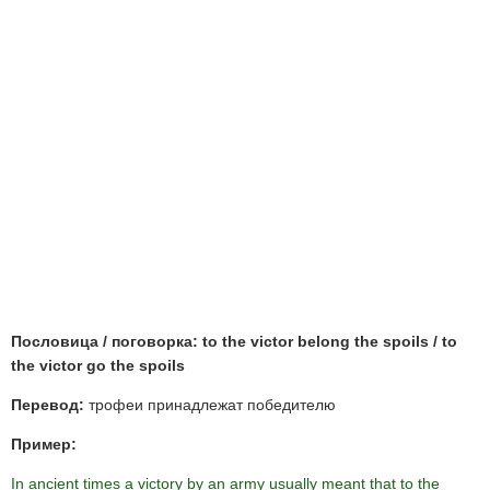
Пословица / поговорка: to the victor belong the spoils / to
the victor go the spoils
Перевод:
трофеи принадлежат победителю
Пример:
In ancient times a victory by an army usually meant that to the