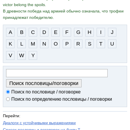
victor belong the spoils.
В древности победа над армией обычно означала, что трофеи
принадлежат победителю.
A
B
C
D
E
F
G
H
I
J
K
L
M
N
O
P
R
S
T
U
V
W
Y
Поиск по пословице / поговорке
Поиск по определению пословицы / поговорки
Перейти:
Диалоги с устойчивыми выражениями
Список пословиц и поговорок на букву T