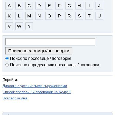
A
B
C
D
E
F
G
H
I
J
K
L
M
N
O
P
R
S
T
U
V
W
Y
Поиск по пословице / поговорке
Поиск по определению пословицы / поговорки
Перейти:
Диалоги с устойчивыми выражениями
Список пословиц и поговорок на букву T
Поговорка дня