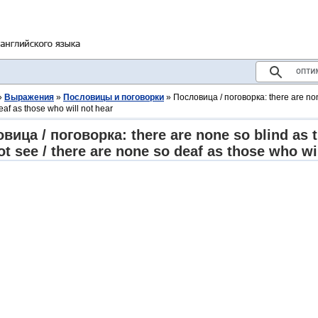
»
Выражения
»
Пословицы и поговорки
» Пословица / поговорка: there are none
af as those who will not hear
вица / поговорка: there are none so blind as
not see / there are none so deaf as those who wi