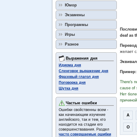
Юмор
Экзамены
Программы
Пословиц
Игры
deaf as 
Разное
Перевод
желает 
Выражения дня
Эквивал
Идиома дня
Сленговое выражение дня
Пример:
Фразовый глагол дня
There's n
Поговорка дня
cause of 
Шутка дня
Нет боле
причиной
Частые ошибки
Ошибки свойственны всем -
как начинающим изучение
A
английского, так и тем, кто
находится на стадии его
O
совершенствавания. Раздел
часто совершаемые ошибки