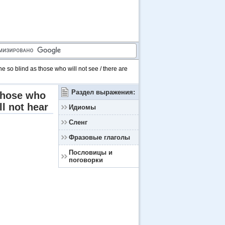
 so blind as those who will not see / there are
Раздел выражения:
 those who
ll not hear
Идиомы
Сленг
Фразовые глаголы
Пословицы и
поговорки