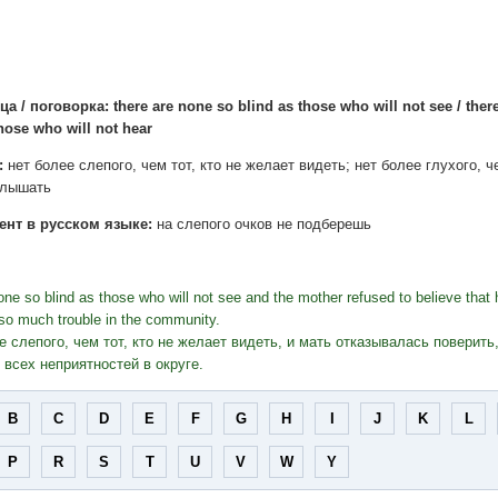
а / поговорка: there are none so blind as those who will not see / ther
those who will not hear
:
нет более слепого, чем тот, кто не желает видеть; нет более глухого, че
слышать
ент в русском языке:
на слепого очков не подберешь
one so blind as those who will not see and the mother refused to believe that
so much trouble in the community.
е слепого, чем тот, кто не желает видеть, и мать отказывалась поверить
 всех неприятностей в округе.
B
C
D
E
F
G
H
I
J
K
L
P
R
S
T
U
V
W
Y