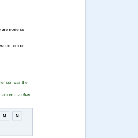
e are none so
м тот, кто не
 her son was the
, что ее сын был
M
N