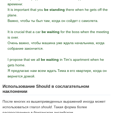
времени:
It is important that you
be standing
there when he gets off the
plane.
Важно, чтобы ты был там, когда он сойдет с самолета.
It is crucial that a car
be waiting
for the boss when the meeting
is over.
Очень важно, чтобы машина уже ждала начальника, когда
собрание закончится.
I propose that we all
be waiting
in Tim's apartment when he
gets home.
Я предлагаю нам всем ждать Тима в его квартире, когда он
вернется домой.
Использование Should в сослагательном
наклонении
После многих из вышеприведенных выражений иногда может
использоваться глагол
should
. Такая форма более
распространена в британском английском.