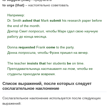
to urge (that)
– настоятельно советовать
Например:
Dr. Smith
asked that
Mark
submit
his research paper before
the end of the month.
Доктор Смит
попросил, чтобы
Марк сдал свою научную
работу до конца месяца.
Donna
requested
Frank
come
to the party.
Донна
попросила, чтобы
Фрэнк пришел на вечер.
The teacher
insists that
her students
be
on time.
Преподавательница
настаивает на том, чтобы
ее
студенты приходили вовремя.
Список выражений, после которых следует
сослагательное наклонение
Сослагательное наклонение используется после следующих
выражений: