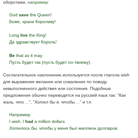
оборотами,
например:
God
save
the Queen!
Боже, храни Королеву!
Long
live
the King!
Да здравствует Король!
Be
that as it may.
Пусть будет так (пусть будет по-твоему).
Сослагательное наклонение используется после глагола
wish
для выражения желания или сожаления по поводу
невыполненного действия или состояния. Подобные
предложения обычно переводятся на русский язык так: "
Как
жаль, что ...
", "
Хотел бы я, чтобы ...
" и т.п.
Например:
I wish, I
had
a million dollars.
Хотелось бы, чтобы
у меня был миллион долларов.