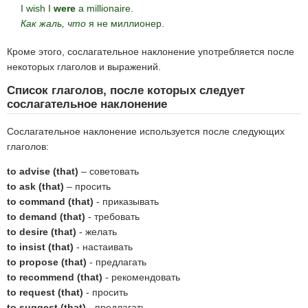
I wish I
were
a millionaire.
Как жаль, что
я не миллионер.
Кроме этого, сослагательное наклонение употребляется после
некоторых глаголов и выражений.
Список глаголов, после которых следует
сослагательное наклонение
Сослагательное наклонение используется после следующих
глаголов:
to advise (that)
– советовать
to ask (that)
– просить
to command (that)
- приказывать
to demand (that)
- требовать
to desire (that)
- желать
to insist (that)
- настаивать
to propose (that)
- предлагать
to recommend (that)
- рекомендовать
to request (that)
- просить
to suggest (that)
- предлагать