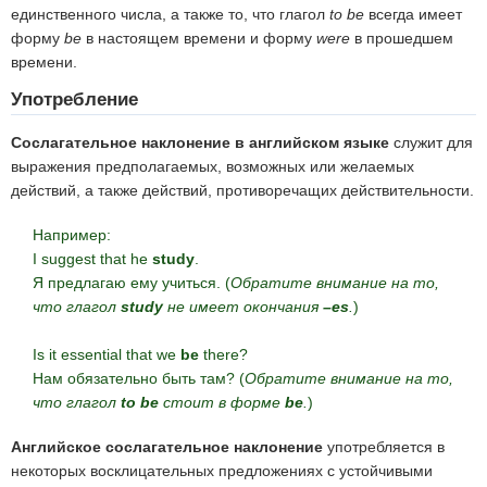
единственного числа, а также то, что глагол
to be
всегда имеет
форму
be
в настоящем времени и форму
were
в прошедшем
времени.
Употребление
Сослагательное наклонение в английском языке
служит для
выражения предполагаемых, возможных или желаемых
действий, а также действий, противоречащих действительности.
Например:
I suggest that he
study
.
Я предлагаю ему учиться. (
Обратите внимание на то,
что глагол
study
не имеет окончания
–es
.
)
Is it essential that we
be
there?
Нам обязательно быть там? (
Обратите внимание на то,
что глагол
to be
стоит в форме
be
.
)
Английское сослагательное наклонение
употребляется в
некоторых восклицательных предложениях с устойчивыми