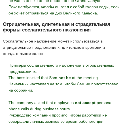
he wants to hike to the bottom of the Grand Canyon.
Рекомендуется, чтобы
он взял с собой галлон воды, если
он хочет отправиться на дно Великого Каньона.
Отрицательная, длительная и страдательная
формы сослагательного наклонения
Сослагательное наклонение может использоваться в
отрицательных предложениях, длительном времени и
страдательном залоге.
Примеры сослагательного наклонения в отрицательных
предложениях:
The boss insisted that Sam
not be
at the meeting.
Начальник настаивал на том, чтобы Сэм не присутствовал
на собрании.
The company asked that employees
not accept
personal
phone calls during business hours.
Руководство компании просило, чтобы работники не
совершали личных звонков во время рабочего дня.