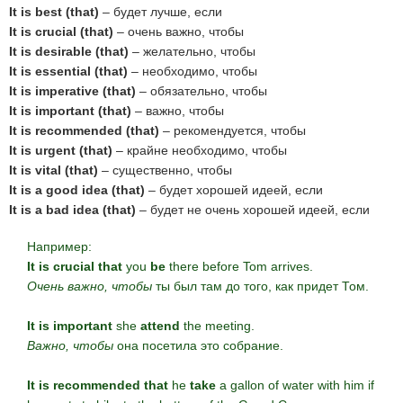
It is best (that)
– будет лучше, если
It is crucial (that)
– очень важно, чтобы
It is desirable (that)
– желательно, чтобы
It is essential (that)
– необходимо, чтобы
It is imperative (that)
– обязательно, чтобы
It is important (that)
– важно, чтобы
It is recommended (that)
– рекомендуется, чтобы
It is urgent (that)
– крайне необходимо, чтобы
It is vital (that)
– существенно, чтобы
It is a good idea (that)
– будет хорошей идеей, если
It is a bad idea (that)
– будет не очень хорошей идеей, если
Например:
It is crucial that
you
be
there before Tom arrives.
Очень важно, чтобы
ты был там до того, как придет Том.
It is important
she
attend
the meeting.
Важно, чтобы
она посетила это собрание.
It is recommended that
he
take
a gallon of water with him if