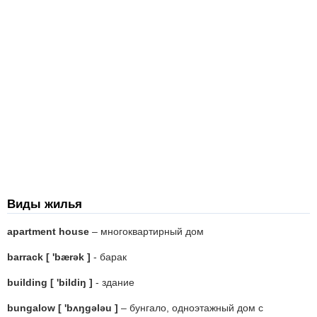
Виды жилья
apartment house
– многоквартирный дом
barrack [ 'bærək ]
- барак
building [ 'bildiŋ ]
- здание
bungalow [ 'bʌŋgələu ]
– бунгало, одноэтажный дом с