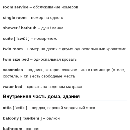
room service
– обслуживание номеров
single room
– номер на одного
shower / bathtub
– душ / ванна
suite [ 'swi:t ]
– номер-люкс
twin room
– номер на двоих с двумя односпальными кроватями
twin size bed
– односпальная кровать
vacancies
– надпись, которая означает, что в гостинице (отеле,
хостеле, и т.п.) есть свободные места
water bed
– кровать на водяном матрасе
Внутренняя часть дома, здания
attic [ 'ætik ]
– чердак, верхний чердачный этаж
balcony [ 'bælkəni ]
– балкон
bathroom
- ванная