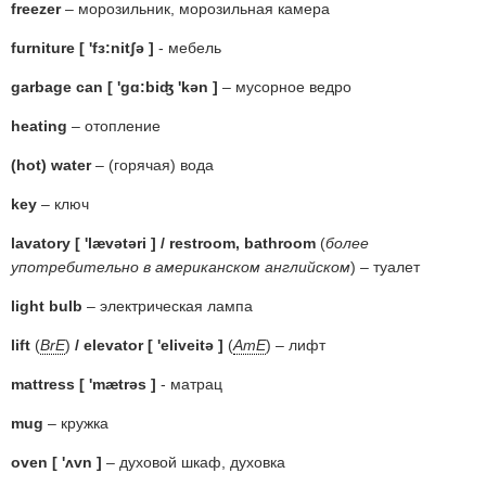
freezer
– морозильник, морозильная камера
furniture [ 'fɜ:nitʃə ]
- мебель
garbage can [ 'gɑ:biʤ 'kən ]
– мусорное ведро
heating
– отопление
(hot) water
– (горячая) вода
key
– ключ
lavatory [ 'lævətəri ] / restroom, bathroom
(
более
употребительно в американском английском
) – туалет
light bulb
– электрическая лампа
lift
(
BrE
)
/ elevator [ 'eliveitə ]
(
AmE
) – лифт
mattress [ 'mætrəs ]
- матрац
mug
– кружка
oven [ 'ʌvn ]
– духовой шкаф, духовка