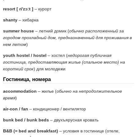
resort [ ri'zɔ:t ]
– курорт
shanty
– хибарка
summer house
– летний домик (
обычно расположенный за
городом прохладный дом, предназначенный для проживания в
нем летом
)
youth hostel / hostel
– хостел (
недорогая публичная
гостиница, предоставляющая жилье (спальное место) на
короткий срок
) для молодежи
Гостиница, номера
accommodation
– жилье (
обычно на непродолжительное
время
)
air-con / fan
– кондиционер / вентилятор
bunk bed / bunk beds
– двухъярусная кровать
B&B (= bed and breakfast)
– условия в гостинице (отеле,