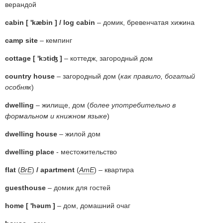
верандой
cabin [ 'kæbin ] / log cabin
– домик, бревенчатая хижина
camp site
– кемпинг
cottage [ 'kɔtiʤ ]
– коттедж, загородный дом
country house
– загородный дом (
как правило, богатый
особняк
)
dwelling
– жилище, дом (
более употребительно в
формальном и книжном языке
)
dwelling house
– жилой дом
dwelling place
- местожительство
flat
(
BrE
)
/ apartment
(
AmE
) – квартира
guesthouse
– домик для гостей
home [ 'həum ]
– дом, домашний очаг