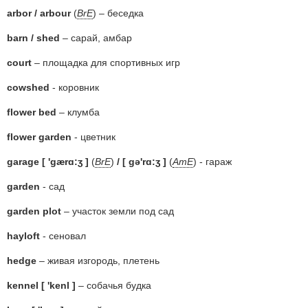
arbor / arbour
(
BrE
) – беседка
barn / shed
– сарай, амбар
court
– площадка для спортивных игр
cowshed
- коровник
flower bed
– клумба
flower garden
- цветник
garage [ 'gærɑ:ʒ ]
(
BrE
)
/ [ gə'rɑ:ʒ ]
(
AmE
) - гараж
garden
- сад
garden plot
– участок земли под сад
hayloft
- сеновал
hedge
– живая изгородь, плетень
kennel [ 'kenl ]
– собачья будка