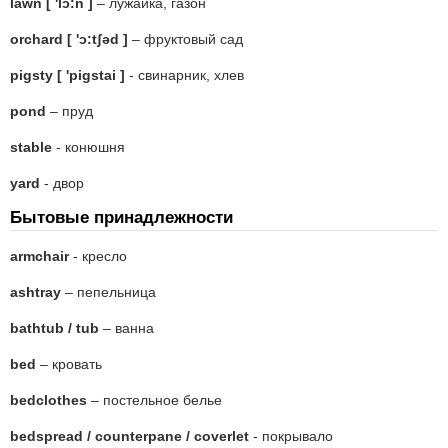
lawn [ 'lɔ:n ]
– лужайка, газон
orchard [ 'ɔ:tʃəd ]
– фруктовый сад
pigsty [ 'pigstai ]
- свинарник, хлев
pond
– пруд
stable
- конюшня
yard
- двор
Бытовые принадлежности
armchair
- кресло
ashtray
– пепельница
bathtub / tub
– ванна
bed
– кровать
bedclothes
– постельное белье
bedspread / counterpane / coverlet
- покрывало