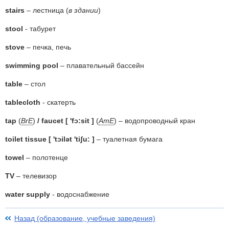
stairs
– лестница (
в здании
)
stool
- табурет
stove
– печка, печь
swimming pool
– плавательный бассейн
table
– стол
tablecloth
- скатерть
tap
(
BrE
)
/ faucet [ 'fɔ:sit ]
(
AmE
) – водопроводный кран
toilet tissue [ 'tɔilət 'tiʃu: ]
– туалетная бумага
towel
– полотенце
TV
– телевизор
water supply
- водоснабжение
Назад (образование, учебные заведения)