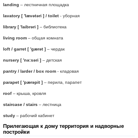
landing
– лестничная площадка
lavatory [ 'lævətəri ] / toilet
- уборная
library [ 'laibrəri ]
– библиотека
living room
– общая комната
loft / garret [ 'gærət ]
– чердак
nursery [ 'nə:səri ]
– детская
pantry / larder / box room
- кладовая
parapet [ 'pærəpit ]
– перила, парапет
roof
– крыша, кровля
staircase / stairs
– лестница
study
– рабочий кабинет
Прилегающая к дому территория и надворные
постройки