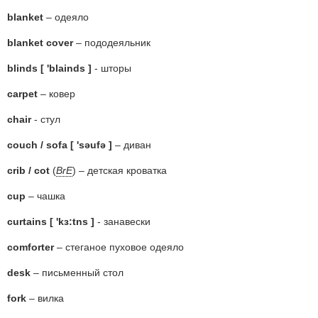
blanket
– одеяло
blanket cover
– пододеяльник
blinds [ 'blainds ]
- шторы
carpet
– ковер
chair
- стул
couch / sofa [ 'səufə ]
– диван
crib / cot
(
BrE
) – детская кроватка
cup
– чашка
curtains [ 'kɜ:tns ]
- занавески
comforter
– стеганое пуховое одеяло
desk
– письменный стол
fork
– вилка