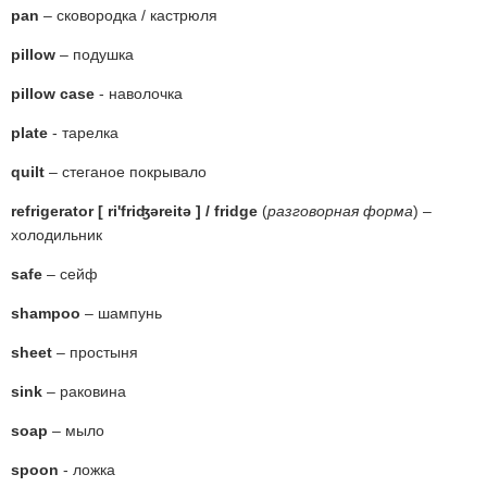
pan
– сковородка / кастрюля
pillow
– подушка
pillow case
- наволочка
plate
- тарелка
quilt
– стеганое покрывало
refrigerator [ ri'friʤəreitə ] / fridge
(
разговорная форма
) –
холодильник
safe
– сейф
shampoo
– шампунь
sheet
– простыня
sink
– раковина
soap
– мыло
spoon
- ложка