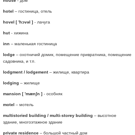
house
- дом
hotel
– гостиница, отель
hovel [ 'hɔvəl ]
- лачуга
hut
- хижина
inn
– маленькая гостиница
lodge
– охотничий домик, помещение привратника, помещение
садовника, и т.п.
lodgment / lodgement
– жилище, квартира
lodging
– жилище
mansion [ 'mænʃn ]
- особняк
motel
– мотель
multistoried building / multi-storey building
– высотное
здание, многоэтажное здание
private residence
– большой частный дом