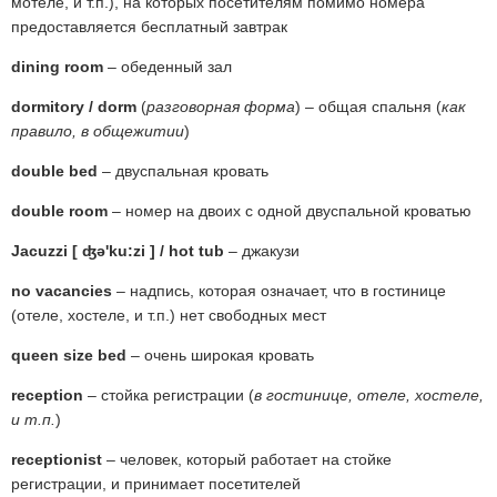
мотеле, и т.п.), на которых посетителям помимо номера
предоставляется бесплатный завтрак
dining room
– обеденный зал
dormitory / dorm
(
разговорная форма
) – общая спальня (
как
правило, в общежитии
)
double bed
– двуспальная кровать
double room
– номер на двоих с одной двуспальной кроватью
Jacuzzi [ ʤə'ku:zi ] / hot tub
– джакузи
no vacancies
– надпись, которая означает, что в гостинице
(отеле, хостеле, и т.п.) нет свободных мест
queen size bed
– очень широкая кровать
reception
– стойка регистрации (
в гостинице, отеле, хостеле,
и т.п.
)
receptionist
– человек, который работает на стойке
регистрации, и принимает посетителей