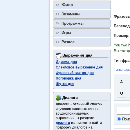
Юмор
Экзамены
Фразовый
Программы
Перевод
Игры
Пример:
Разное
You two h
Вы так д
Выражения дня
Тип фраз
Идиома дня
Сленговое выражение дня
Типы фра
Фразовый глагол дня
Поговорка дня
A
Шутка дня
O
Диалоги
Диалоги - отличный способ
изучения сложных слов и
труднопонимаемых
выражений. В разделе
Пои
диалоги
вы сможете найти
подборку диалогов на