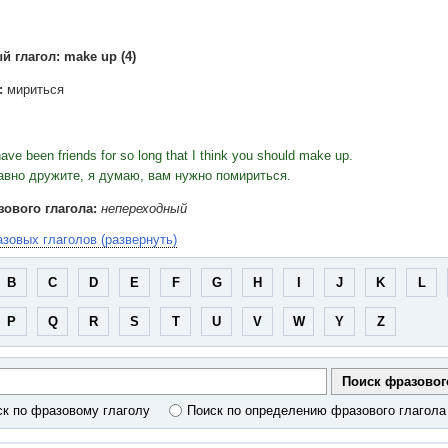
 глагол: make up (4)
:
мириться
ave been friends for so long that I think you should make up.
авно дружите, я думаю, вам нужно помириться.
ового глагола:
непереходный
зовых глаголов (
развернуть
)
B
C
D
E
F
G
H
I
J
K
L
P
Q
R
S
T
U
V
W
Y
Z
ск по фразовому глаголу
Поиск по определению фразового глагола