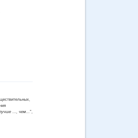
с
уществительных,
ния
лучше …, чем…
",