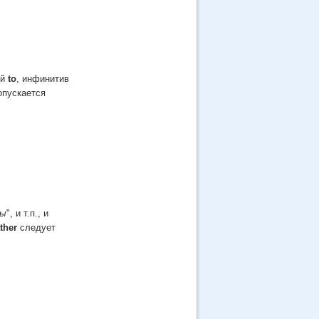
ей
to
, инфинитив
опускается
бы
", и т.п., и
ther
следует