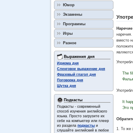
Юмор
Экзамены
Употре
Программы
Наречие 
Игры
наречия.
вместо 
Разное
положите
являютс
Выражения дня
Употребл
Идиома дня
Сленговое выражение дня
The f
Фразовый глагол дня
Филь
Поговорка дня
Шутка дня
Употребл
Подкасты
It ha
Подкасты - современный
Это 
способ изучения английского
языка. Просто загрузите их
Обратит
себе на компьютер или плеер
из раздела
подкасты
и
1. То же
слушайте английский в любое