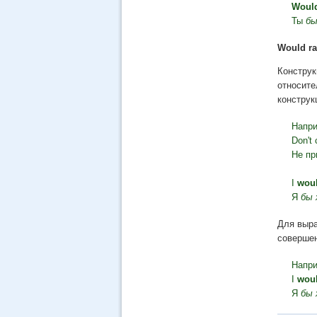
Woul
Ты
бы
Would r
Констру
относите
конструк
Напри
Don't
Не пр
I
woul
Я
бы 
Для выра
совершен
Напри
I
woul
Я
бы 