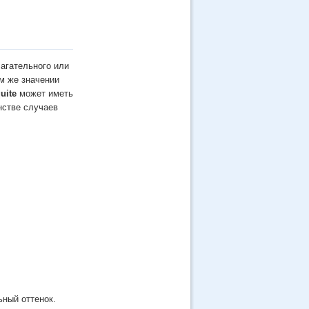
агательного или
ом же значении
uite
может иметь
нстве случаев
ьный оттенок.