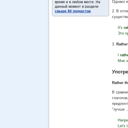
Однако е
время и в любом месте. На
данный момент в разделе
2. В отл
свыше 80 подкастов
.
существ
It's
ra
Это п
3.
Rather
I
rath
Мне 
Употре
Rather t
В сравни
глаголов,
предпочт
"
лучше …
Напри
Let's 