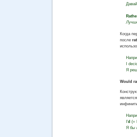
Дава
Rathe
Лучш
Когда пе
после
ra
использ
Напри
I deci
Я ре
Would ra
Констру
является
инфинит
Напри
I'
d
(= 
Я
бы 