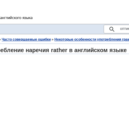
»
Часто совершаемые ошибки
»
Некоторые особенности употребления гра
ебление наречия rather в английском языке