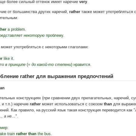
ще более сильный оттенок имеет наречие
very
.
ичие от большинства других наречий,
rather
также может употребляться 
ительным:
ther
a problem.
редставляет
некоторую
проблему.
может употребляться с некоторыми глаголами:
er
like it.
это
в принципе
(=
до какой-то степени
) нравится.
бление rather для выражения предпочтений
han
тельных конструкциях (при сравнении двух прилагательных, наречий, с
 и т.п.) наречие
rather
может использоваться с союзом
than
для выраже
ений. Как правило, на русский язык такая конструкция переводится как "
, а не…
".
мер:
take train
rather than
the bus.