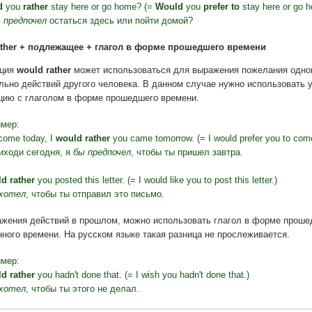
d
you
rather
stay here or go home? (=
Would
you
prefer to
stay here or go 
 предпочел
остаться здесь или пойти домой?
ather + подлежащее + глагол в форме прошедшего времени
кция
would rather
может использоваться для выражения пожелания одно
льно действий другого человека. В данном случае нужно использовать 
цию с глаголом в форме прошедшего времени.
мер:
 come today, I
would rather
you came tomorrow. (= I would prefer you to com
иходи сегодня, я
бы предпочел
, чтобы ты пришел завтра.
d rather
you posted this letter. (= I would like you to post this letter.)
хотел
, чтобы ты отправил это письмо.
жения действий в прошлом, можно использовать глагол в форме проше
ного времени. На русском языке такая разница не прослеживается.
мер:
d rather
you hadn't done that. (= I wish you hadn't done that.)
хотел
, чтобы ты этого не делал.