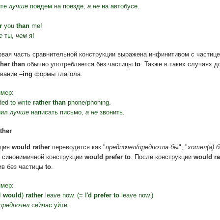
йте
лучше
поедем на поезде,
а не
на автобусе.
r
you
than
me!
е
ты,
чем
я!
рвая часть сравнительной конструкции выражена инфинитивом с частиц
ther than
обычно употребляется без частицы
to
. Также в таких случаях д
ование
–ing
формы глагола.
мер:
ded to write
rather than
phone/phoning.
шил
лучше
написать письмо,
а не
звонить.
ther
кция
would rather
переводится как "
предпочел/предпочла бы
", "
хотел(а) 
 синонимичной конструкции
would prefer to
. После конструкции
would ra
ив без частицы
to
.
мер:
I
would
)
rather
leave now. (= I'
d prefer to
leave now.)
предпочел
сейчас уйти.