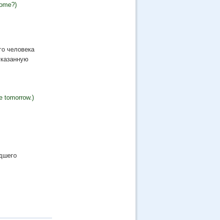
home?)
го человека
указанную
e tomorrow.)
дшего