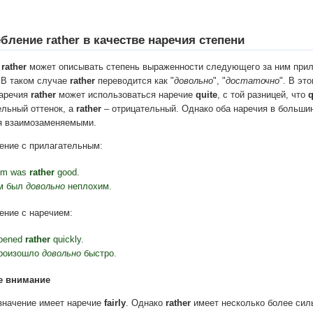
бление rather в качестве наречия степени
rather
может описывать степень выраженности следующего за ним прил
 В таком случае
rather
переводится как "
довольно
", "
достаточно
". В эт
наречия
rather
может использоваться наречие
quite
, с той разницей, что
q
льный оттенок, а
rather
– отрицательный. Однако оба наречия в больши
я взаимозаменяемыми.
ение с прилагательным:
ilm was
rather
good.
м был
довольно
неплохим.
ение с наречием:
ppened
rather
quickly.
произошло
довольно
быстро.
е внимание
 значение имеет наречие
fairly
. Однако
rather
имеет несколько более сил