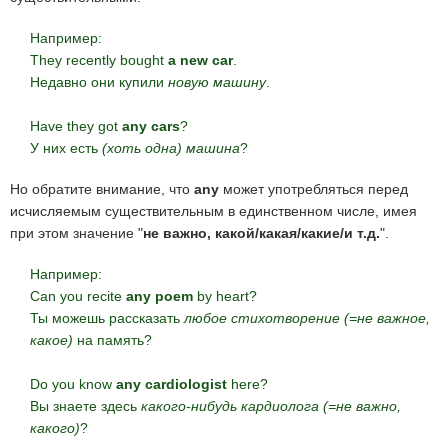
Например:
They recently bought
a new car
.
Недавно они купили
новую машину
.
Have they got
any cars
?
У них есть
(хоть одна) машина
?
Но обратите внимание, что
any
может употребляться перед
исчисляемым существительным в единственном числе, имея
при этом значение "
не важно, какой/какая/какие/и т.д.
".
Например:
Can you recite
any poem
by heart?
Ты можешь рассказать
любое стихотворение (=не важное,
какое)
на память?
Do you know
any cardiologist
here?
Вы знаете здесь
какого-нибудь кардиолога (=не важно,
какого)
?