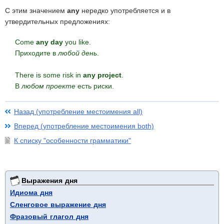
С этим значением
any
нередко употребляется и в
утвердительных предложениях:
Come
any day
you like.
Приходите в
любой день
.
There is some risk in
any project
.
В
любом проекте
есть риски.
Назад (употребление местоимения all)
Вперед (употребление местоимения both)
К списку "особенности грамматики"
Выражения дня
Идиома дня
Сленговое выражение дня
Фразовый глагол дня