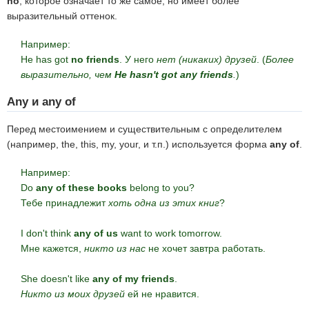
no
, которое означает то же самое, но имеет более
выразительный оттенок.
Например:
He has got
no friends
. У него
нет (никаких) друзей
. (
Более
выразительно, чем
He hasn't got any friends
.
)
Any и any of
Перед местоимением и существительным с определителем
(например, the, this, my, your, и т.п.) используется форма
any of
.
Например:
Do
any of these books
belong to you?
Тебе принадлежит
хоть одна из этих книг
?
I don't think
any of us
want to work tomorrow.
Мне кажется,
никто из нас
не хочет завтра работать.
She doesn't like
any of my friends
.
Никто из моих друзей
ей не нравится.