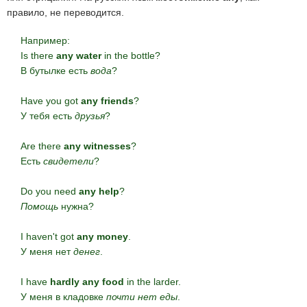
правило, не переводится.
Например:
Is there
any water
in the bottle?
В бутылке есть
вода
?
Have you got
any friends
?
У тебя есть
друзья
?
Are there
any witnesses
?
Есть
свидетели
?
Do you need
any help
?
Помощь
нужна?
I haven't got
any money
.
У меня нет
денег
.
I have
hardly any food
in the larder.
У меня в кладовке
почти нет еды
.