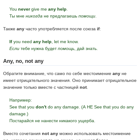
You
never
give me
any help
.
Ты мне
никогда
не предлагаешь
помощи
.
Также
any
часто употребляется после союза
if
:
If
you need
any help
, let me know.
Если
тебе нужна будет
помощь
, дай знать.
Any, no, not any
Обратите внимание, что само по себе местоимение
any
не
имеет отрицательного значения. Оно принимает отрицательное
значение только вместе с частницей
not
.
Например:
See that you
don't
do any damage. (А НЕ See that you do any
damage.)
Постарайся не нанести никакого ущерба.
Вместо сочетания
not any
можно использовать местоимение