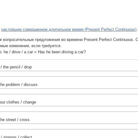
:
настоящее совершенное длительное время (Present Perfect Continuous)
.
е вопросительные предложения во времени Present Perfect Continuous. 
мые изменения, если требуется.
 he / drive / a car = Has he been driving a car?
/ the pencil / drop
 the problem / discuss
 our clothes / change
the street / cross
/ stamps / collect