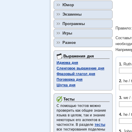
Юмор
Экзамены
Программы
Правило
Игры
Составьт
Разное
необходи
Например:
Выражения дня
Идиома дня
1.
Ruth 
Сленговое выражение дня
Фразовый глагол дня
Поговорка дня
2.
he /
Шутка дня
3.
we /
Тесты
С помощью тестов можно
проверить как общее знание
4.
he / 
языка в целом, так и знание
некоторых его аспектов в
частности. В разделе
тесты
все тестирования поделены
5.
John 