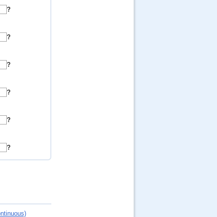
?
?
?
?
?
?
ntinuous)