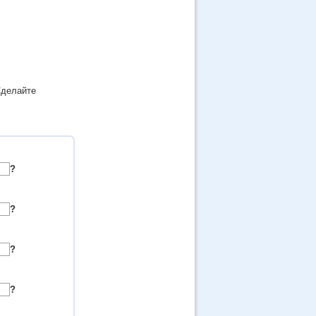
Сделайте
?
?
?
?