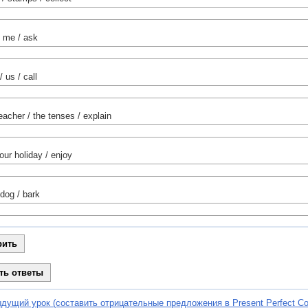
/ me / ask
/ us / call
eacher / the tenses / explain
our holiday / enjoy
 dog / bark
дущий урок (составить отрицательные предложения в Present Perfect Co