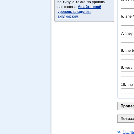
по типу, а также по уровню
сложности.
Узнайте свой
уровень владения
6.
she 
английским.
7.
they 
8.
the t
9.
we / 
10.
the
Преды